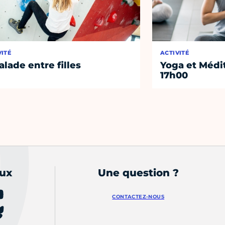
VITÉ
ACTIVITÉ
alade entre filles
Yoga et Médi
17h00
aux
Une question ?
CONTACTEZ-NOUS