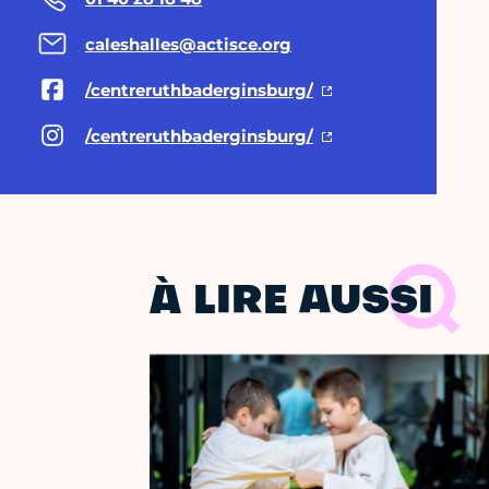
caleshalles@actisce.org
/centreruthbaderginsburg/
/centreruthbaderginsburg/
À LIRE AUSSI