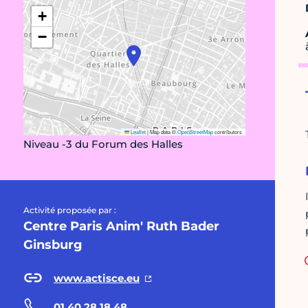
+
−
Leaflet
|
Map data ©
OpenStreetMap
contributors
Niveau -3 du Forum des Halles
Activité proposée par :
Centre Paris Anim' Ruth Bader
Ginsburg
www.actisce.eu
01 40 28 18 48