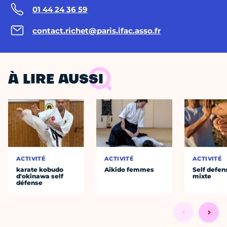
01 44 24 36 59
contact.richet@paris.ifac.asso.fr
À LIRE AUSSI
ACTIVITÉ
ACTIVITÉ
ACTIVITÉ
karate kobudo
Aikido femmes
Self defen
d'okinawa self
mixte
défense