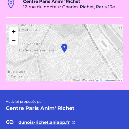
Centre Paris Anim' Richet
12 rue du docteur Charles Richet, Paris 13e
+
−
Leaflet
|
Map data ©
OpenStreetMap
contributors
Activité proposée par :
Centre Paris Anim' Richet
dunois-richet.aniapp.fr