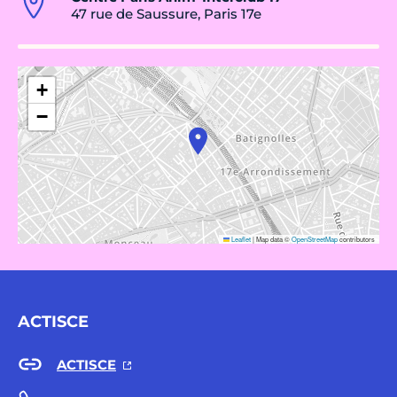
47 rue de Saussure, Paris 17e
+
−
Leaflet
|
Map data ©
OpenStreetMap
contributors
ACTISCE
ACTISCE