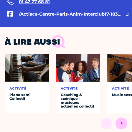
01 42 27 68 81
/Actisce-Centre-Paris-Anim-Interclub17-183593921679988/
À LIRE AUSSI
ACTIVITÉ
ACTIVITÉ
ACTIVITÉ
Piano semi
Coaching &
Music ses
Collectif
scénique -
musiques
actuelles collectif