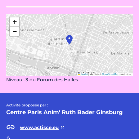
+
−
Leaflet
|
Map data ©
OpenStreetMap
contributors
Niveau -3 du Forum des Halles
Activité proposée par :
Centre Paris Anim' Ruth Bader Ginsburg
www.actisce.eu