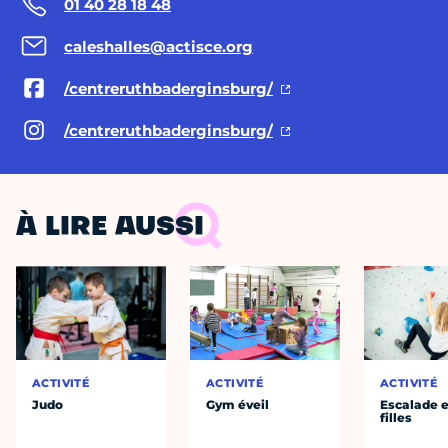
01 40 28 18 48
caleshalles@actisce.org
/centreruthbaderginsburg/
/centreruthbaderginsburg/
À LIRE AUSSI
ACTIVITÉ
ACTIVITÉ
ACTIVITÉ
Judo
Gym éveil
Escalade e
filles