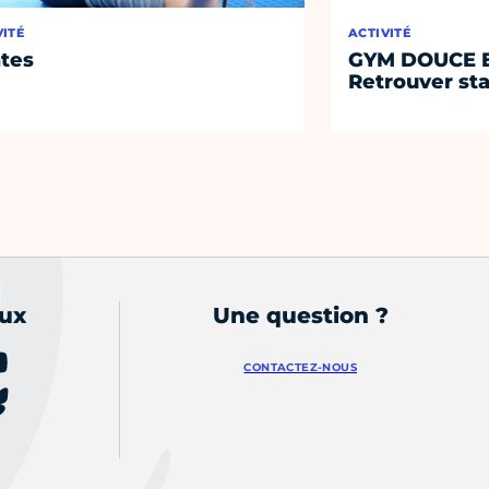
VITÉ
ACTIVITÉ
ates
GYM DOUCE E
Retrouver sta
aux
Une question ?
CONTACTEZ-NOUS