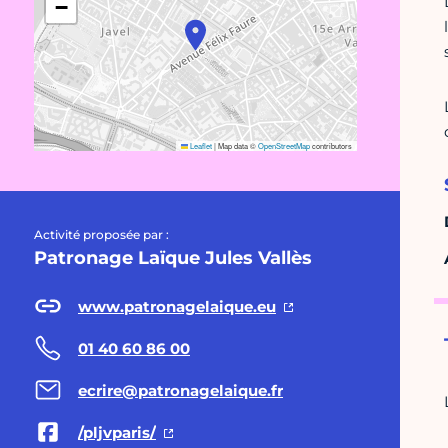
−
Leaflet
|
Map data ©
OpenStreetMap
contributors
Activité proposée par :
Patronage Laïque Jules Vallès
www.patronagelaique.eu
01 40 60 86 00
ecrire@patronagelaique.fr
/pljvparis/