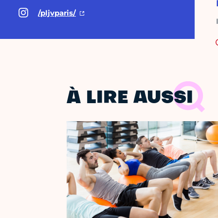
/pljvparis/
À LIRE AUSSI