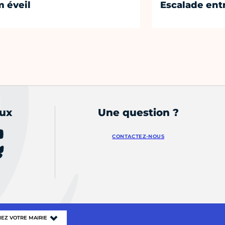
 éveil
Escalade entr
aux
Une question ?
CONTACTEZ-NOUS