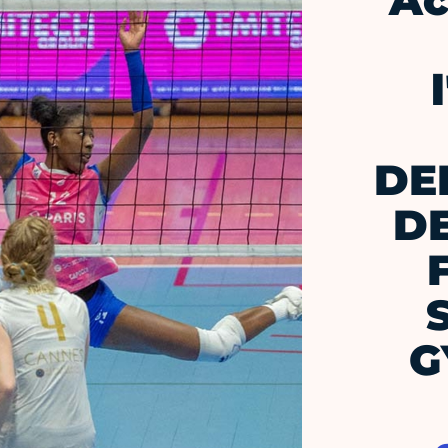
Ac
DE
DE
G