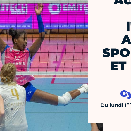
Ac
A
SPO
ET
G
er
Du lundi 1