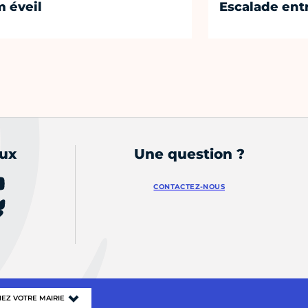
 éveil
Escalade entr
aux
Une question ?
CONTACTEZ-NOUS