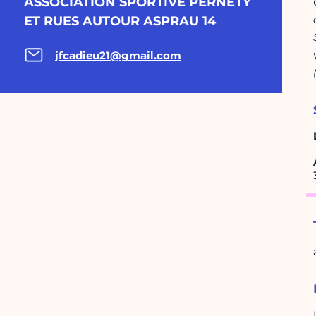
ASSOCIATION SPORTIVE PERNETY
ET RUES AUTOUR ASPRAU 14
jfcadieu21@gmail.com