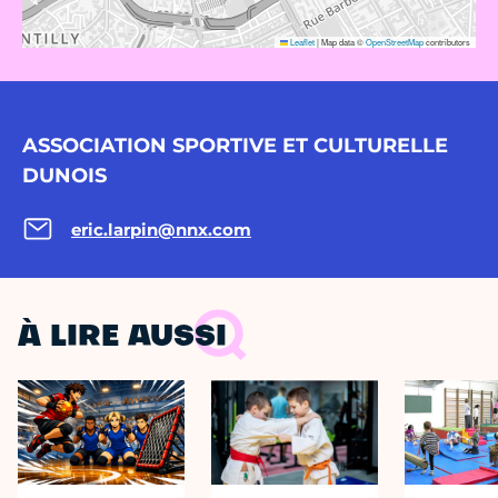
Leaflet
|
Map data ©
OpenStreetMap
contributors
ASSOCIATION SPORTIVE ET CULTURELLE
DUNOIS
eric.larpin@nnx.com
À LIRE AUSSI