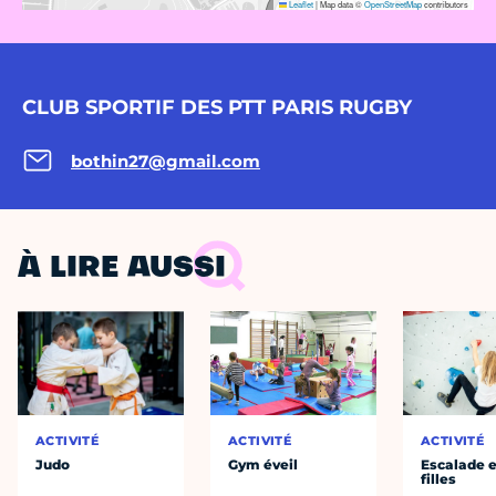
Leaflet
|
Map data ©
OpenStreetMap
contributors
CLUB SPORTIF DES PTT PARIS RUGBY
bothin27@gmail.com
À LIRE AUSSI
ACTIVITÉ
ACTIVITÉ
ACTIVITÉ
Judo
Gym éveil
Escalade e
filles