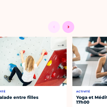
VITÉ
ACTIVITÉ
alade entre filles
Yoga et Médi
17h00