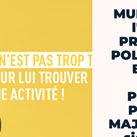
MU
PR
POL
P
P
MAJ