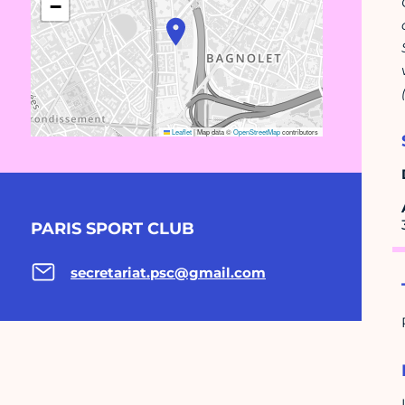
−
Leaflet
|
Map data ©
OpenStreetMap
contributors
PARIS SPORT CLUB
secretariat.psc@gmail.com