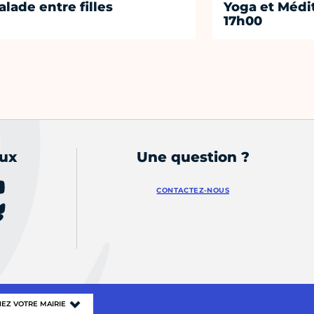
alade entre filles
Yoga et Médi
17h00
aux
Une question ?
CONTACTEZ-NOUS