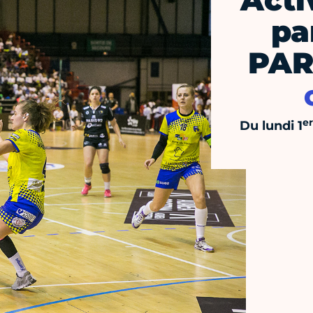
Acti
pa
PAR
er
Du lundi 1