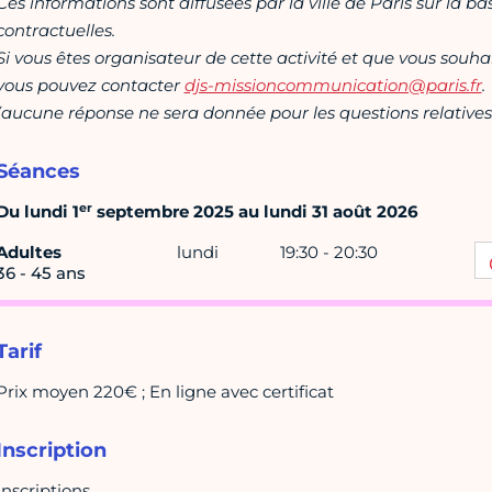
Ces informations sont diffusées par la ville de Paris sur la b
contractuelles.
Si vous êtes organisateur de cette activité et que vous souha
vous pouvez contacter
djs-missioncommunication@paris.fr
.
(aucune réponse ne sera donnée pour les questions relatives 
Séances
er
Du lundi 1
septembre 2025 au lundi 31 août 2026
Adultes
lundi
19:30 - 20:30
36 - 45 ans
Tarif
Prix moyen 220€ ; En ligne avec certificat
Inscription
Inscriptions