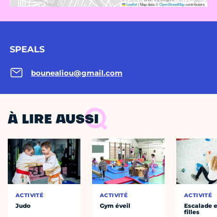
Leaflet
|
Map data ©
OpenStreetMap
contributors
SPEALS
bounealiou@gmail.com
À LIRE AUSSI
ACTIVITÉ
ACTIVITÉ
ACTIVITÉ
Judo
Gym éveil
Escalade e
filles