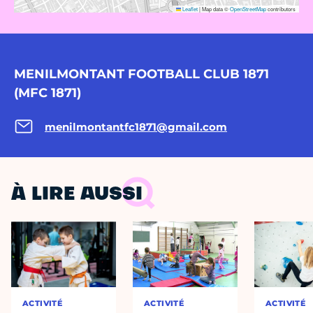
Leaflet
|
Map data ©
OpenStreetMap
contributors
MENILMONTANT FOOTBALL CLUB 1871
(MFC 1871)
menilmontantfc1871@gmail.com
À LIRE AUSSI
ACTIVITÉ
ACTIVITÉ
ACTIVITÉ