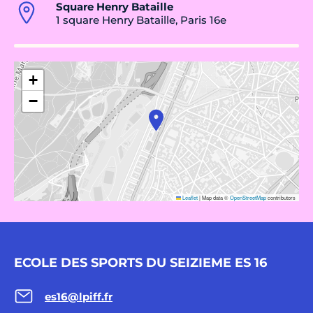
Square Henry Bataille
1 square Henry Bataille, Paris 16e
+
−
Leaflet
|
Map data ©
OpenStreetMap
contributors
ECOLE DES SPORTS DU SEIZIEME ES 16
es16@lpiff.fr