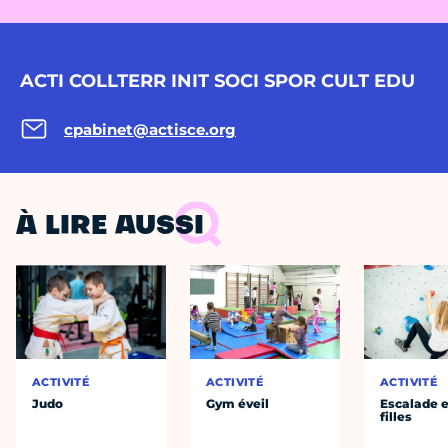
ACTI COLLTERR INIT SOCI SPOR CULT EDU
cpabinet@actisce.org
À LIRE AUSSI
ACTIVITÉ
ACTIVITÉ
ACTIVITÉ
Judo
Gym éveil
Escalade e
filles