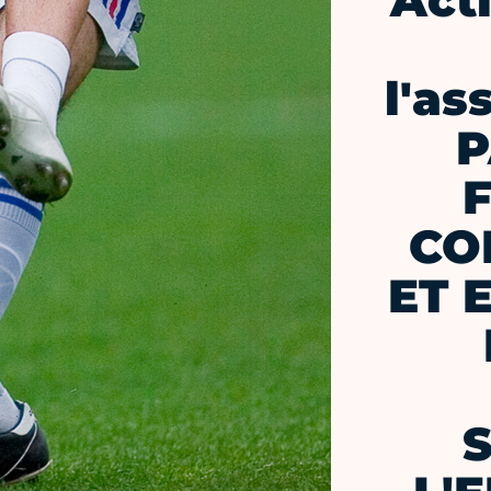
Act
l'as
P
F
CO
ET 