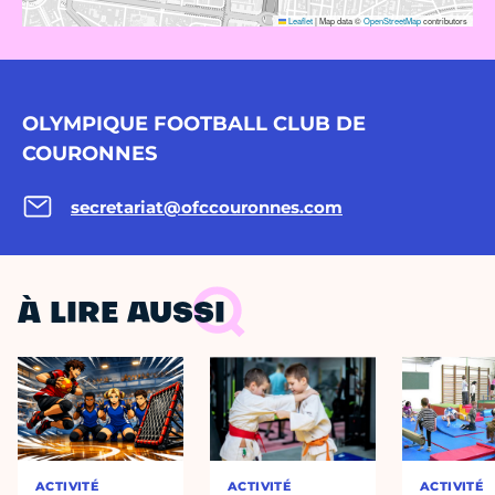
Leaflet
|
Map data ©
OpenStreetMap
contributors
OLYMPIQUE FOOTBALL CLUB DE
COURONNES
secretariat@ofccouronnes.com
À LIRE AUSSI
ACTIVITÉ
ACTIVITÉ
ACTIVITÉ