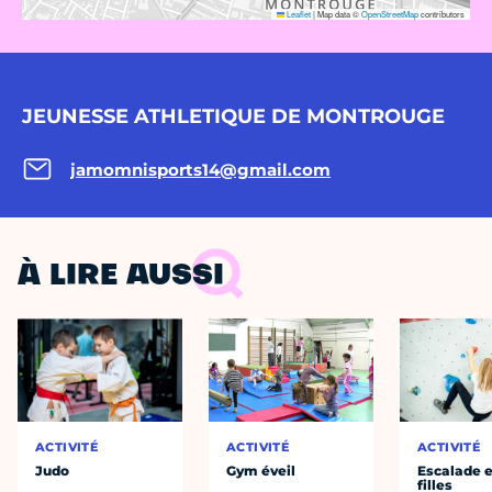
Leaflet
|
Map data ©
OpenStreetMap
contributors
JEUNESSE ATHLETIQUE DE MONTROUGE
jamomnisports14@gmail.com
À LIRE AUSSI
ACTIVITÉ
ACTIVITÉ
ACTIVITÉ
Judo
Gym éveil
Escalade e
filles