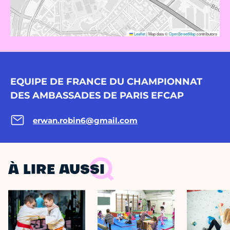
Leaflet
|
Map data ©
OpenStreetMap
contributors
EQUIPE DE FRANCE DU CHAMPIONNAT
DES AMBASSADES DE PARIS EFCAP
erwan.robin6@gmail.com
À LIRE AUSSI