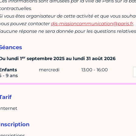
Ces informations sont diffusées par la ville de Paris sur la b
contractuelles.
Si vous êtes organisateur de cette activité et que vous souha
vous pouvez contacter
djs-missioncommunication@paris.fr
.
(aucune réponse ne sera donnée pour les questions relatives 
Séances
er
Du lundi 1
septembre 2025 au lundi 31 août 2026
Enfants
mercredi
13:00 - 16:00
5 - 9 ans
Tarif
Internet
Inscription
Inscriptions