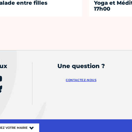
alade entre filles
Yoga et Médi
17h00
aux
Une question ?
CONTACTEZ-NOUS