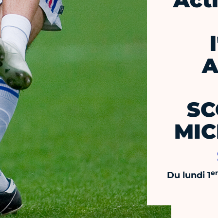
Act
A
SC
MIC
er
Du lundi 1