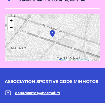
3 avenue Maurice d'Ocagne, Paris 14e
+
−
Leaflet
|
Map data ©
OpenStreetMap
contributors
ASSOCIATION SPORTIVE GDOS MINHOTOS
gerardbarros@hotmail.fr