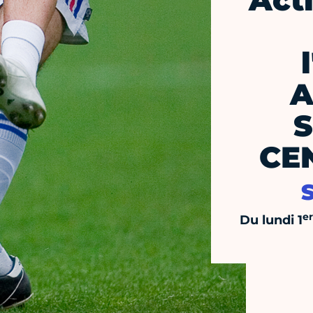
Act
A
S
CE
er
Du lundi 1