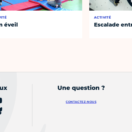
VITÉ
ACTIVITÉ
 éveil
Escalade entr
aux
Une question ?
CONTACTEZ-NOUS