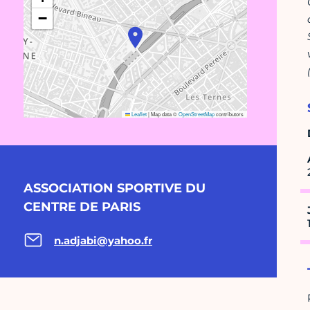
−
Leaflet
|
Map data ©
OpenStreetMap
contributors
ASSOCIATION SPORTIVE DU
CENTRE DE PARIS
n.adjabi@yahoo.fr