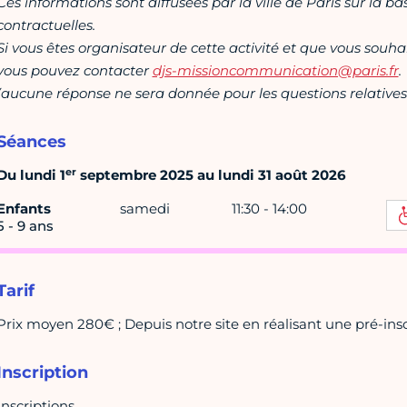
Ces informations sont diffusées par la ville de Paris sur la b
contractuelles.
Si vous êtes organisateur de cette activité et que vous souha
vous pouvez contacter
djs-missioncommunication@paris.fr
.
(aucune réponse ne sera donnée pour les questions relatives 
Séances
er
Du lundi 1
septembre 2025 au lundi 31 août 2026
Enfants
samedi
11:30 - 14:00
5 - 9 ans
Tarif
Prix moyen 280€ ; Depuis notre site en réalisant une pré-inscr
Inscription
Inscriptions