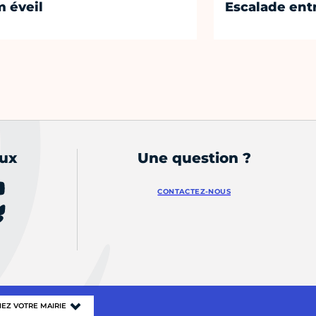
 éveil
Escalade entr
aux
Une question ?
CONTACTEZ-NOUS