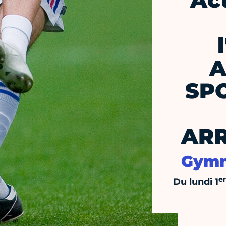
Ac
A
SPO
AR
Gymn
er
Du lundi 1