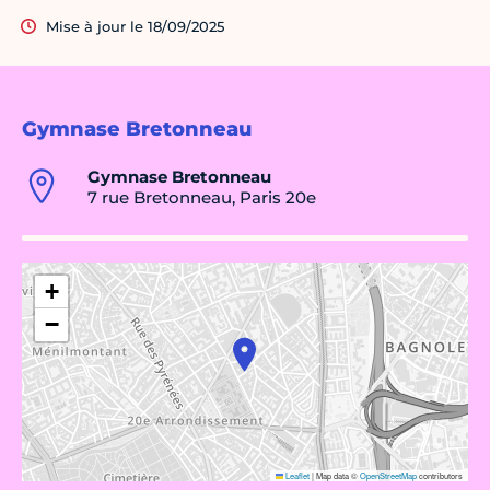
Mise à jour le 18/09/2025
Gymnase Bretonneau
Gymnase Bretonneau
7 rue Bretonneau, Paris 20e
+
−
Leaflet
|
Map data ©
OpenStreetMap
contributors