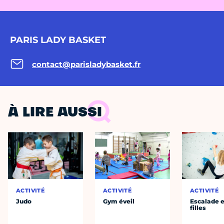
PARIS LADY BASKET
contact@parisladybasket.fr
À LIRE AUSSI
ACTIVITÉ
ACTIVITÉ
ACTIVITÉ
Judo
Gym éveil
Escalade e
filles