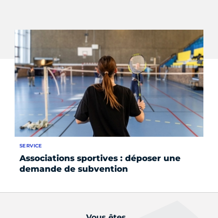
SERVICE
AC
Associations sportives : déposer une
Le
demande de subvention
M
Vous êtes...