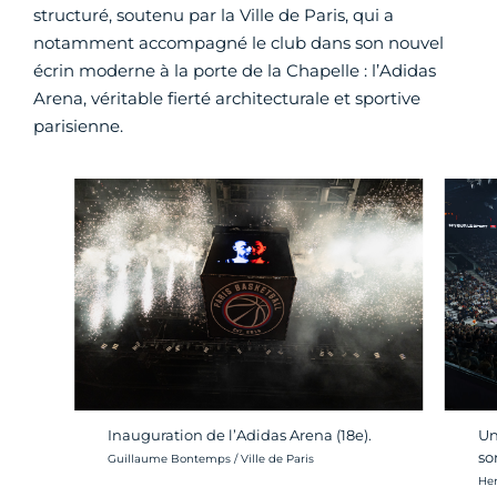
structuré, soutenu par la Ville de Paris, qui a
notamment accompagné le club dans son nouvel
écrin moderne à la porte de la Chapelle : l’Adidas
Arena, véritable fierté architecturale et sportive
parisienne.
Inauguration de l’Adidas Arena (18e).
Un
so
Crédit photo :
Guillaume Bontemps / Ville de Paris
Cré
Hen