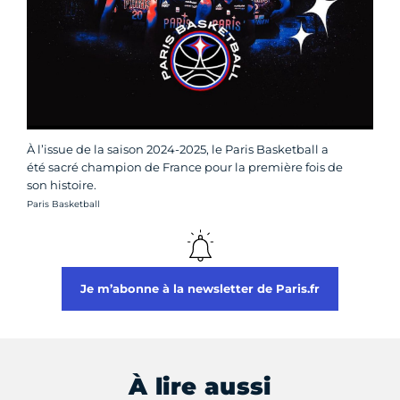
À l’issue de la saison 2024-2025, le Paris Basketball a
été sacré champion de France pour la première fois de
son histoire.
Crédit photo :
Paris Basketball
Je m’abonne à la newsletter de Paris.fr
À lire aussi