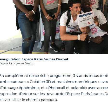
Inauguration Espace Paris Jeunes Davout
rédit photo :
Espace Paris Jeunes Davout
En complément de ce riche programme, 3 stands tenus toute
ambassadeurs: « Création 3D et machines numériques » avec
«Tatouage éphémère», et « Photocall et polaroid» avec access
exposition «Retour sur les travaux de l’Espace Paris Jeunes D
de visualiser le chemin parcouru.