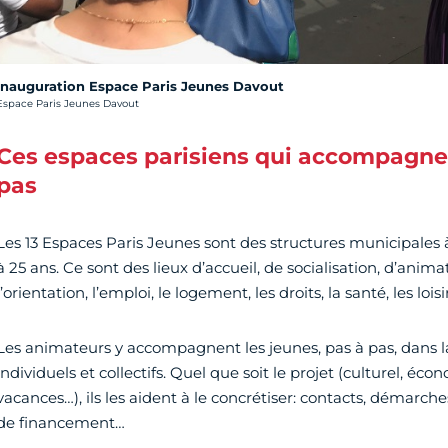
Inauguration Espace Paris Jeunes Davout
rédit photo :
Espace Paris Jeunes Davout
Ces espaces parisiens qui accompagnen
pas
Les 13 Espaces Paris Jeunes sont des structures municipales 
à 25 ans. Ce sont des lieux d’accueil, de socialisation, d’anima
l’orientation, l’emploi, le logement, les droits, la santé, les loisi
Les animateurs y accompagnent les jeunes, pas à pas, dans la 
individuels et collectifs. Quel que soit le projet (culturel, écon
vacances…), ils les aident à le concrétiser: contacts, démarch
de financement…