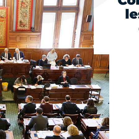
Con
l