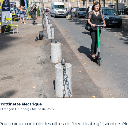
Trottinette électrique
rédit photo :
© François Grunberg / Mairie de Paris
Pour mieux contrôler les offres de "free-floating" (scooters éle