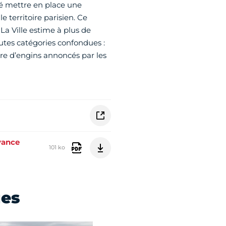
ité mettre en place une
e territoire parisien. Ce
 La Ville estime à plus de
outes catégories confondues :
bre d’engins annoncés par les
evance
101 ko
ues