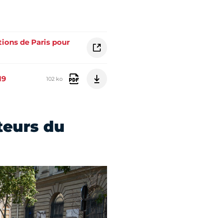
tions de Paris pour
19
102 ko
teurs du