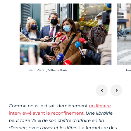
Crédit photo :
Cré
Henri Garat / Ville de Paris
Hen
Comme nous le disait dernièrement
un libraire
interviewé avant le reconfinement,
Une librairie
peut faire 75 % de son chiffre d'affaire en fin
d’année, avec l’hiver et les fêtes.
La fermeture des