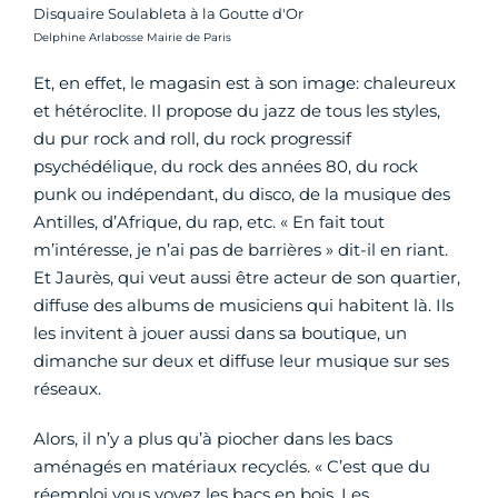
Disquaire Soulableta à la Goutte d'Or
Crédit photo :
Delphine Arlabosse Mairie de Paris
Et, en effet, le magasin est à son image: chaleureux
et hétéroclite. Il propose du jazz de tous les styles,
du pur rock and roll, du rock progressif
psychédélique, du rock des années 80, du rock
punk ou indépendant, du disco, de la musique des
Antilles, d’Afrique, du rap, etc. « En fait tout
m’intéresse, je n’ai pas de barrières » dit-il en riant.
Et Jaurès, qui veut aussi être acteur de son quartier,
diffuse des albums de musiciens qui habitent là. Ils
les invitent à jouer aussi dans sa boutique, un
dimanche sur deux et diffuse leur musique sur ses
réseaux.
Alors, il n’y a plus qu’à piocher dans les bacs
aménagés en matériaux recyclés. « C’est que du
réemploi vous voyez les bacs en bois. Les