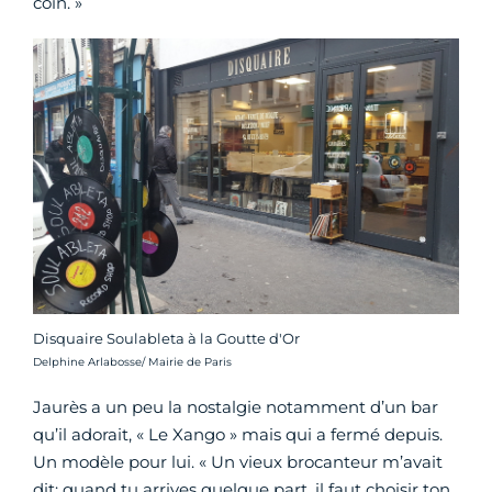
coin. »
Disquaire Soulableta à la Goutte d'Or
Crédit photo :
Delphine Arlabosse/ Mairie de Paris
Jaurès a un peu la nostalgie notamment d’un bar
qu’il adorait, « Le Xango » mais qui a fermé depuis.
Un modèle pour lui. « Un vieux brocanteur m’avait
dit: quand tu arrives quelque part, il faut choisir ton