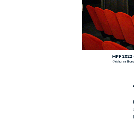
MPF 2022 -
Crédit photo :
©Yohann Borel