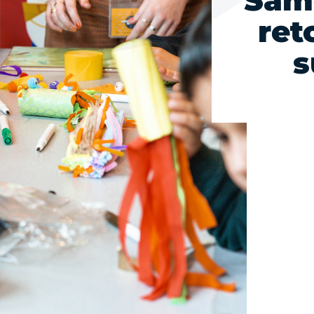
Same
ret
s