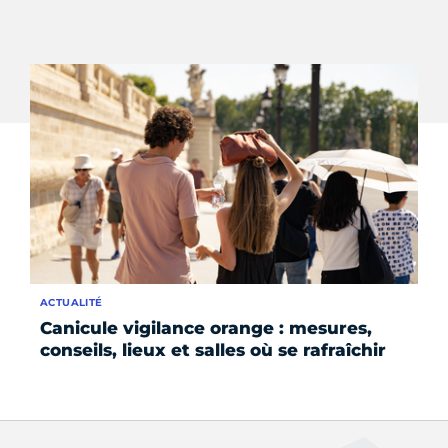
ACTUALITÉ
AC
Canicule vigilance orange : mesures,
Le
conseils, lieux et salles où se rafraîchir
su
fo