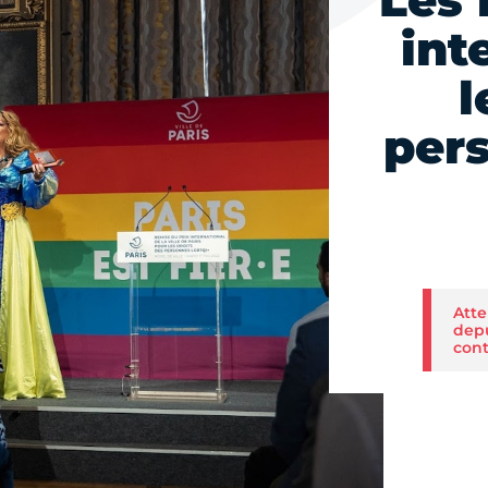
Les 
int
l
per
Atte
depu
cont