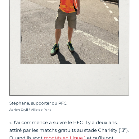
Stéphane, supporter du PFC.
Crédit photo :
Adrien Dryll / Ville de Paris
« J’ai commencé à suivre le PFC il y a deux ans,
e
attiré par les matchs gratuits au stade Charléty (13
).
Quand ils sont
montés en Ligue 1
et qu’ils ont