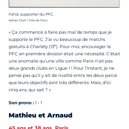
Fahd, supporter du PFC.
Crédit photo :
Adrien Dryll / Ville de Paris
« Ça commence à faire pas mal de temps que je
supporte le PFC. J’ai vu beaucoup de matchs
e
gratuits à Charléty (13
). Pour moi, encourager le
PFC en première division était une nécessité. C’était
une anomalie qu'une ville comme Paris n’ait pas
deux grands clubs en Ligue 1 ! Pour l’instant, je ne
pense pas qu’il y ait de rivalité entre les deux parce
que leurs objectifs sont très différents. Mais, d’ici
cinq ans, qui sait ? »
Son prono :
1 - 1
Mathieu et Arnaud
45 ans et 38 ans, Paris