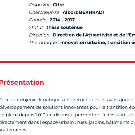
Dispositif
:
Cifre
Chercheur-se
:
Alborz BEKHRADI
Période
:
2014 - 2017
Statut
:
thèse soutenue
Direction
:
Direction de l'Attractivité et de l'E
Thématique
:
innovation urbaine, transition 
Présentation
Face aux enjeux climatiques et énergétiques, les villes jouent
développement de solutions innovantes pour la transition écol
en place depuis 2010 un dispositif permettant à des start-up 
directement dans l’espace urbain : rues, jardins, bâtiments pu
souterraines.