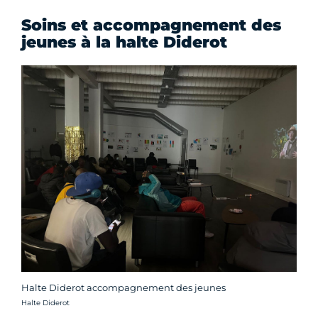
Soins et accompagnement des
jeunes à la halte Diderot
Halte Diderot accompagnement des jeunes
Crédit photo :
Halte Diderot