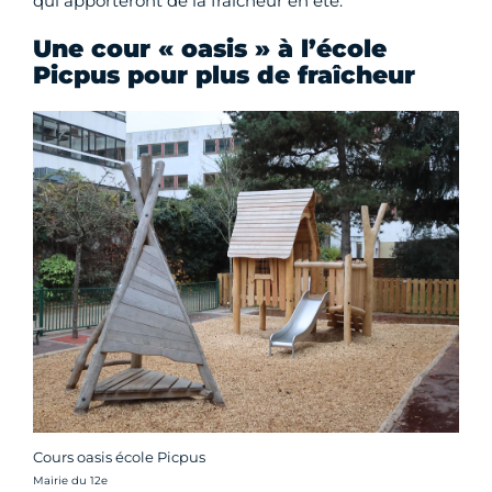
qui apporteront de la fraîcheur en été.
Une cour « oasis » à l’école
Picpus pour plus de fraîcheur
Cours oasis école Picpus
Crédit photo :
Mairie du 12e