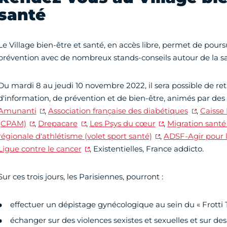
santé
Le Village bien-être et santé, en accès libre, permet de poursui
prévention avec de nombreux stands-conseils autour de la 
Du mardi 8 au jeudi 10 novembre 2022, il sera possible de r
d'information, de prévention et de bien-être, animés par des 
Amunanti
,
Association française des diabétiques
,
Caisse
(CPAM)
,
Drepacare
,
Les Psys du cœur
,
Migration santé
régionale d'athlétisme (volet sport santé)
,
ADSF-Agir pour 
Ligue contre le cancer
, Existentielles, France addicto.
Sur ces trois jours, les Parisiennes, pourront :
effectuer un dépistage gynécologique au sein du « Frotti T
échanger sur des violences sexistes et sexuelles et sur des 