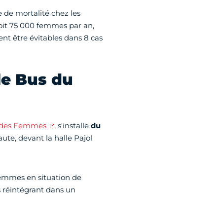
 de mortalité chez les
oit 75 000 femmes par an,
ent être évitables dans 8 cas
le Bus du
 des Femmes
, s'installe
du
ute, devant la halle Pajol
 femmes en situation de
s réintégrant dans un