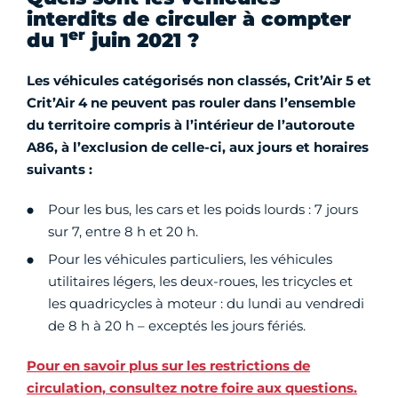
interdits de circuler à compter
er
du 1
juin 2021 ?
Les véhicules catégorisés non classés, Crit’Air 5 et
Crit’Air 4 ne peuvent pas rouler dans l’ensemble
du territoire compris à l’intérieur de l’autoroute
A86, à l’exclusion de celle-ci, aux jours et horaires
suivants :
Pour les bus, les cars et les poids lourds : 7 jours
sur 7, entre 8 h et 20 h.
Pour les véhicules particuliers, les véhicules
utilitaires légers, les deux-roues, les tricycles et
les quadricycles à moteur : du lundi au vendredi
de 8 h à 20 h – exceptés les jours fériés.
Pour en savoir plus sur les restrictions de
circulation, consultez notre foire aux questions.