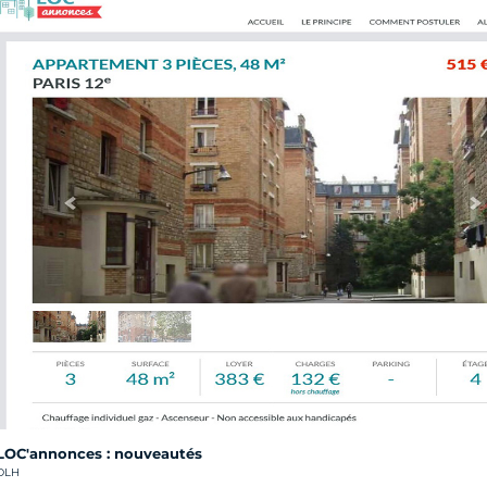
LOC'annonces : nouveautés
rédit photo :
DLH