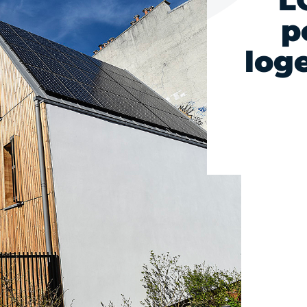
L
p
log