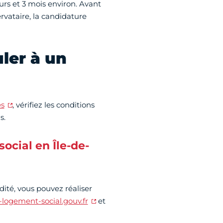
urs et 3 mois environ. Avant
vataire, la candidature
ler à un
s
, vérifiez les conditions
s.
ocial en Île-de-
ité, vous pouvez réaliser
ogement-social.gouv.fr
et