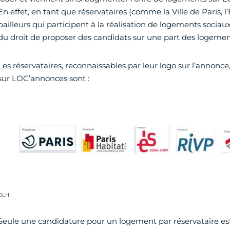
En effet, en tant que réservataires (comme la Ville de Paris, 
bailleurs qui participent à la réalisation de logements sociau
du droit de proposer des candidats sur une part des logement
Les réservataires, reconnaissables par leur logo sur l’annon
sur LOC’annonces sont :
rédit photo :
DLH
Seule une candidature pour un logement par réservataire est