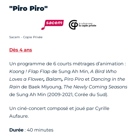
"Piro Piro"
Crédit photo :
Sacem - Copie Privée
Dès 4 ans
Un programme de 6 courts métrages d’animation :
Koong !
Flap Flap
de Sung Ah Min,
A Bird Who
Loves a Flower
,
Balam
,
Piro Piro
et
Dancing in the
Rain
de Baek Miyoung,
The Newly Coming Seasons
de Sung Ah Min (2009-2021, Corée du Sud).
Un ciné-concert composé et joué par Cyrille
Aufaure.
Durée
: 40 minutes