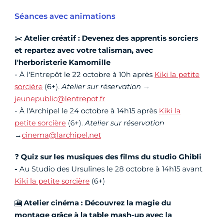
Séances avec animations
✂️
Atelier créatif : Devenez des apprentis sorciers
et repartez avec votre talisman, avec
l'herboristerie Kamomille
- À l'Entrepôt le 22 octobre à 10h après
Kiki la petite
sorcière
(6+).
Atelier sur réservation
→
jeunepublic@lentrepot.fr
- À l'Archipel le 24 octobre à 14h15 après
Kiki la
petite sorcière
(6+).
Atelier sur réservation
→
cinema@larchipel.net
❓
Quiz sur les musiques des films du studio Ghibli
-
Au Studio des Ursulines le 28 octobre à 14h15 avant
Kiki la petite sorcière
(6+)
🎦
Atelier cinéma : Découvrez la magie du
montage grâce à la table mash-up avec la