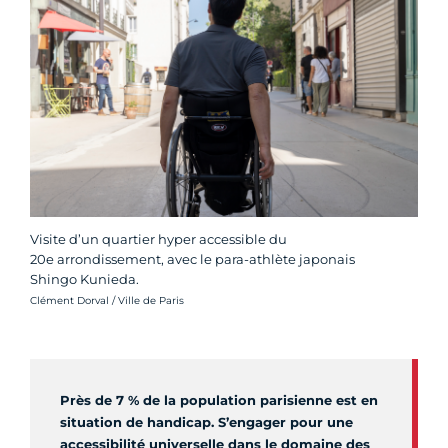
Visite d’un quartier hyper accessible du
20e arrondissement, avec le para-athlète japonais
Shingo Kunieda.
Crédit photo :
Clément Dorval / Ville de Paris
Près de 7 % de la population parisienne est en
situation de handicap. S’engager pour une
accessibilité universelle dans le domaine des