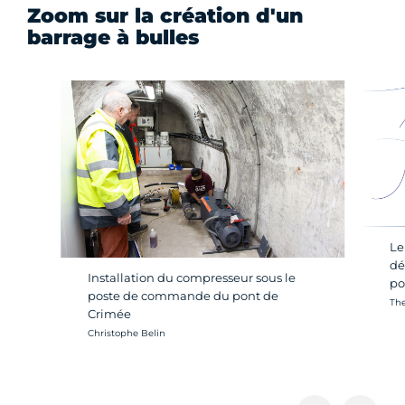
Zoom sur la création d'un
barrage à bulles
Le
dé
Installation du compresseur sous le
po
poste de commande du pont de
Cré
The
Crimée
Crédit photo :
Christophe Belin