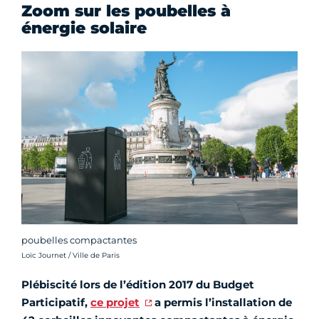
Zoom sur les poubelles à
énergie solaire
poubelles compactantes
Crédit photo :
Loïc Journet / Ville de Paris
Plébiscité
lors de l’édition 2017
du Budget
Participatif,
ce projet
a permis l’
installation de