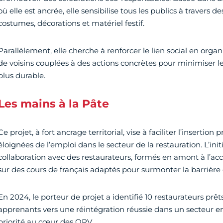
où elle est ancrée, elle sensibilise tous les publics à travers des
costumes, décorations et matériel festif.
Parallèlement, elle cherche à renforcer le lien social en organ
de voisins couplées à des actions concrètes pour minimiser le
plus durable.
Les mains à la Pâte
Ce projet, à fort ancrage territorial, vise à faciliter l’insertio
éloignées de l’emploi dans le secteur de la restauration. L’init
collaboration avec des restaurateurs, formés en amont à l’
sur des cours de français adaptés pour surmonter la barrière 
En 2024, le porteur de projet a identifié 10 restaurateurs pr
apprenants vers une réintégration réussie dans un secteur en 
priorité au cœur des QPV.