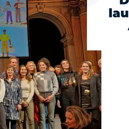
D
lau