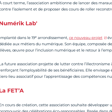
À court terme, l’association ambitionne de lancer des maraude
contre l’isolement et de proposer des cours de roller reconstr
Numérik Lab'
e
Implanté dans le 19
arrondissement,
ce nouveau projet
év
dédiée aux métiers du numérique. Son équipe, composée de 
élèves, œuvre pour l’inclusion numérique et le retour à l’empl
La future association projette de lutter contre l’illectronisme 
renforçant l’employabilité de ses bénéficiaires. Elle envisage
tiers-lieu associatif pour l’apprentissage des compétences n
La FET’A
En cours de création, cette association souhaite développer 
promouvoir des célébrations éco-responsables. Basée dans des