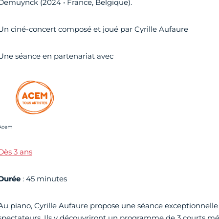
Demuynck (2024 • France, Belgique).
Un ciné-concert composé et joué par Cyrille Aufaure
Une séance en partenariat avec
rédit photo :
Acem
Dès 3 ans
Durée
: 45 minutes
Au piano, Cyrille Aufaure propose une séance exceptionnelle
spectateurs. Ils y découvriront un programme de 3 courts mé