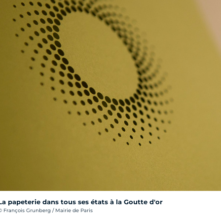
La papeterie dans tous ses états à la Goutte d'or
rédit photo :
© François Grunberg / Mairie de Paris