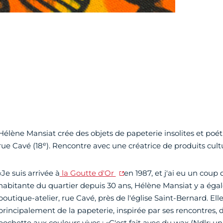
Hélène Mansiat crée des objets de papeterie insolites et poét
e
rue Cavé (18
). Rencontre avec une créatrice de produits cultu
«Je suis arrivée à
la Goutte d'Or
en 1987, et j'ai eu un coup
habitante du quartier depuis 30 ans, Hélène Mansiat y a ég
boutique-atelier, rue Cavé, près de l'église Saint-Bernard. Elle
principalement de la papeterie, inspirée par ses rencontres
pochette aux couleurs vives : «C'est fait avec du wax (Ndlr: un 