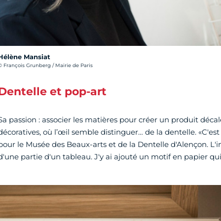
Hélène Mansiat
rédit photo :
© François Grunberg / Mairie de Paris
Dentelle et pop-art
Sa passion : associer les matières pour créer un produit déc
décoratives, où l’œil semble distinguer… de la dentelle. «C'est
pour le Musée des Beaux-arts et de la Dentelle d'Alençon. L
d'une partie d'un tableau. J'y ai ajouté un motif en papier qui