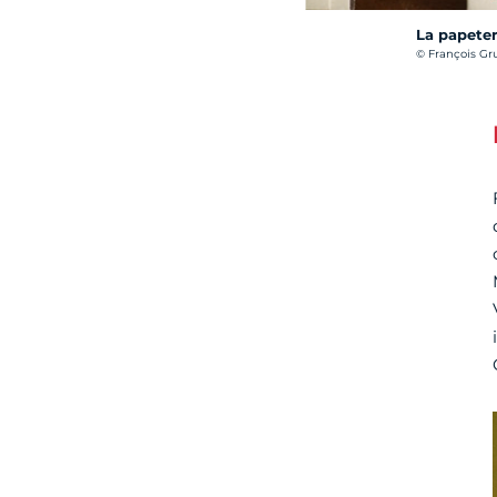
La papeter
Crédit photo :
© François Gru