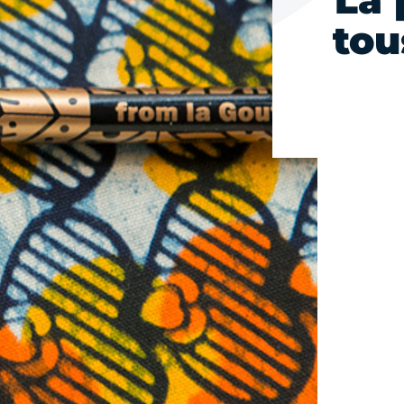
La 
tou