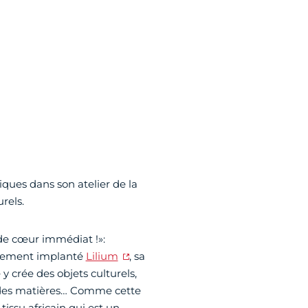
iques dans son atelier de la
rels.
 de cœur immédiat !»:
alement implanté
Lilium
, sa
 y crée des objets culturels,
, des matières… Comme cette
tissu africain qui est un