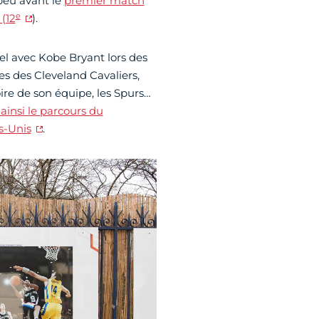
 peu avant le
premier match
e
(12
).
el avec Kobe Bryant lors des
s des Cleveland Cavaliers,
oire de son équipe, les Spurs…
ainsi le parcours du
s-Unis
.