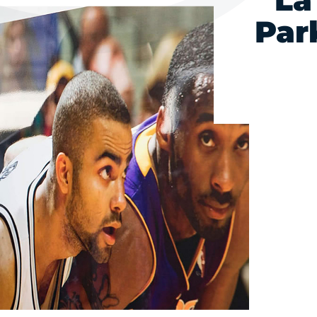
La
Par