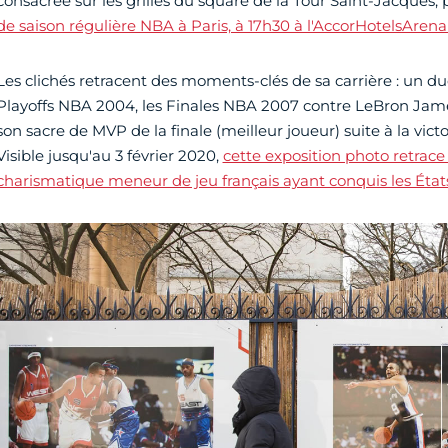
consacrée sur les grilles du square de la Tour Saint-Jacques,
de saison régulière NBA à Paris, à 17h30 à l'AccorHotelsArena 
Les clichés retracent des moments-clés de sa carrière : un du
Playoffs NBA 2004, les Finales NBA 2007 contre LeBron Jame
son sacre de MVP de la finale (meilleur joueur) suite à la vict
Visible jusqu'au 3 février 2020,
cette exposition photo retrace 
charismatique meneur de jeu français ayant conquis les État