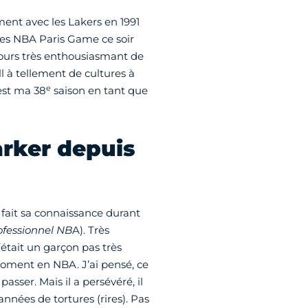
ment avec les Lakers en 1991
 les NBA Paris Game ce soir
jours très enthousiasmant de
l à tellement de cultures à
e
’est ma 38
saison en tant que
rker depuis
 fait sa connaissance durant
ofessionnel NB
A). Très
’était un garçon pas très
moment en NBA. J’ai pensé, ce
e passer. Mais il a persévéré, il
années de tortures (rires). Pas