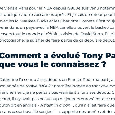
Je viens à Paris pour la NBA depuis 1991. Je suis venu notam
et quelques autres occasions après. Et je suis de retour pour
avec les Milwaukee Bucks et les Charlotte Hornets. C’est tou
venir dans un pays avec la NBA car elle a ouvert le basket-bal
travers tout le monde et c’était la vision de David Stern. Et, c
photographe, je suis fier de faire partie de ça depuis le début.
Comment a évolué Tony Pa
que vous le connaissez ?
Catherine l’a connu à ses débuts en France. Pour ma part j’ai
son année de
rookie
(NDLR : première année en tant que pr
franchement, je ne pensais pas vraiment à lui à ses débuts. C
grand, il n’y avait pas beaucoup de joueurs européens à ce 
qu’on dit en anglais «
A flash in a pan
», qu’il n'allait faire qu
a sans cesse travaillé son jeu, il a supporté des années et des 