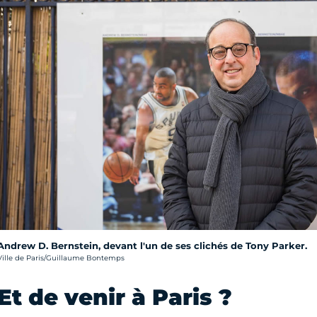
Andrew D. Bernstein, devant l'un de ses clichés de Tony Parker.
rédit photo :
Ville de Paris/Guillaume Bontemps
Et de venir à Paris ?