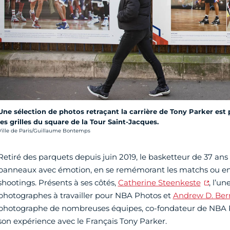
Une sélection de photos retraçant la carrière de Tony Parker est 
les grilles du square de la Tour Saint-Jacques.
rédit photo :
Ville de Paris/Guillaume Bontemps
Retiré des parquets depuis juin 2019, le basketteur de 37 ans
panneaux avec émotion, en se remémorant les matchs ou en
shootings. Présents à ses côtés,
Catherine Steenkeste
, l’u
photographes à travailler pour NBA Photos et
Andrew D. Ber
photographe de nombreuses équipes, co-fondateur de NBA Ph
son expérience avec le Français Tony Parker.