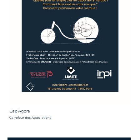
Cap'Agora
Crédit photo :
Carrefour des Associations