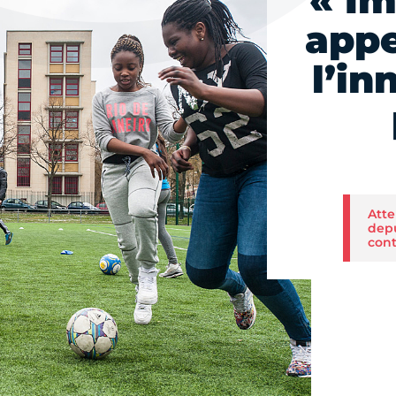
« Im
appe
l’in
Atte
depu
cont