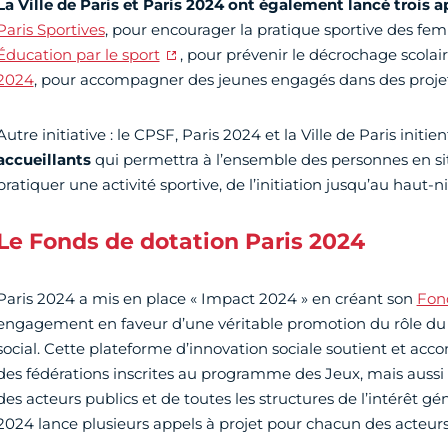
La Ville de Paris et Paris 2024 ont également lancé trois a
Paris Sportives
, pour encourager la pratique sportive des fem
Éducation par le sport
, pour prévenir le décrochage scolai
2024
, pour accompagner des jeunes engagés dans des proje
Autre initiative : le CPSF, Paris 2024 et la Ville de Paris initie
accueillants
qui permettra à l’ensemble des personnes en s
pratiquer une activité sportive, de l’initiation jusqu’au haut-ni
Le Fonds de dotation Paris 2024
Paris 2024 a mis en place « Impact 2024 » en créant son
Fon
engagement en faveur d’une véritable promotion du rôle du
social. Cette plateforme d’innovation sociale soutient et ac
des fédérations inscrites au programme des Jeux, mais aussi d
des acteurs publics et de toutes les structures de l’intérêt g
2024 lance plusieurs appels à projet pour chacun des acteurs 