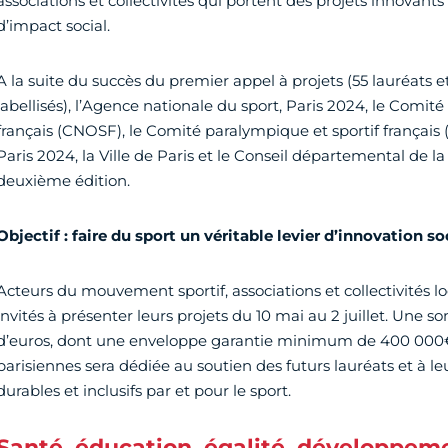
associations et collectivités qui portent des projets innovants
d’impact social.
A la suite du succès du premier appel à projets (55 lauréats e
labellisés), l’Agence nationale du sport, Paris 2024, le Comité
français (CNOSF), le Comité paralympique et sportif français 
Paris 2024, la Ville de Paris et le Conseil départemental de l
deuxième édition.
Objectif : faire du sport un véritable levier d’innovation so
Acteurs du mouvement sportif, associations et collectivités loc
invités à présenter leurs projets du 10 mai au 2 juillet. Une 
d’euros, dont une enveloppe garantie minimum de 400 000€ 
parisiennes sera dédiée au soutien des futurs lauréats et à le
durables et inclusifs par et pour le sport.
Santé, éducation, égalité, développem