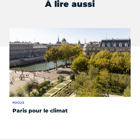
À lire aussi
FOCUS
AC
Paris pour le climat
La
pr
so