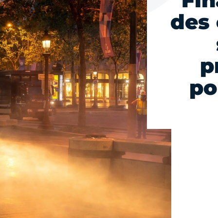
Fin
des 
p
po